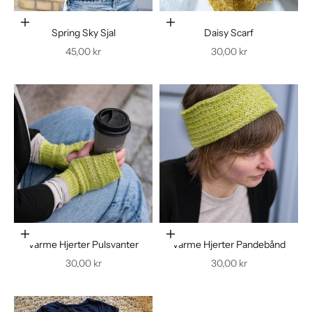
Føj til indkøbskurv
Føj til indkøbskurv
Spring Sky Sjal
Daisy Scarf
Salgspris
Salgspris
45,00 kr
30,00 kr
Føj til indkøbskurv
Føj til indkøbskurv
Varme Hjerter Pulsvanter
Varme Hjerter Pandebånd
Salgspris
Salgspris
30,00 kr
30,00 kr