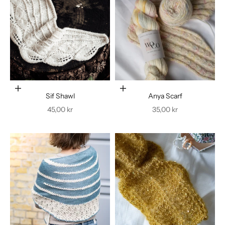
Føj til indkøbskurv
Føj til indkøbskurv
Sif Shawl
Anya Scarf
Salgspris
Salgspris
45,00 kr
35,00 kr