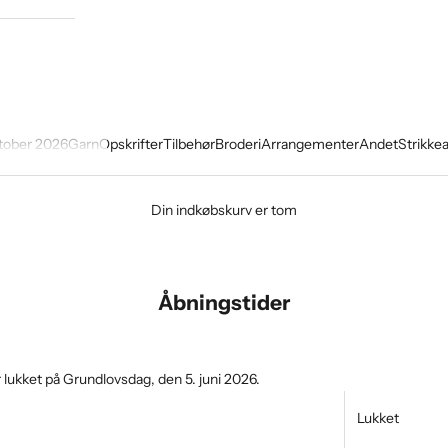
tober 2026
Garn
Opskrifter
Tilbehør
Broderi
Arrangementer
Andet
Strikke
Din indkøbskurv er tom
Åbningstider
lukket på Grundlovsdag, den 5. juni 2026.
Lukket