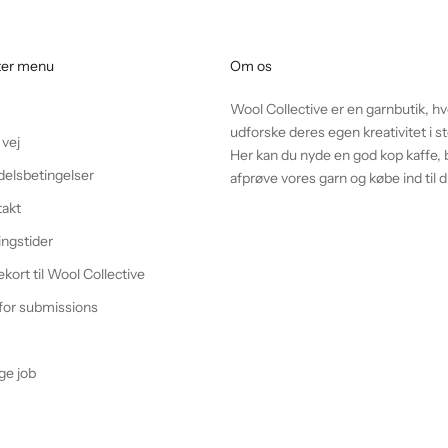
ter menu
Om os
Wool Collective er en garnbutik, h
udforske deres egen kreativitet i
 vej
Her kan du nyde en god kop kaffe, b
elsbetingelser
afprøve vores garn og købe ind til d
takt
ngstider
kort til Wool Collective
 for submissions
g
ge job