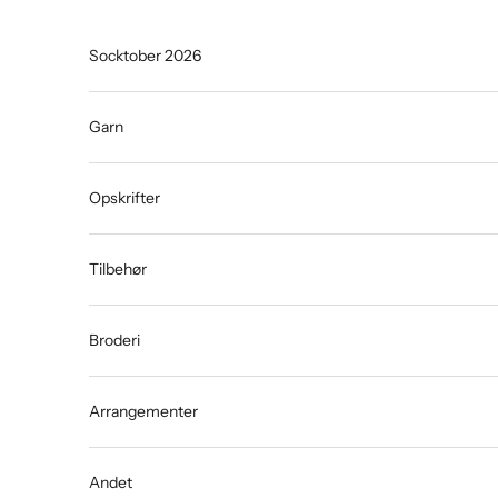
Spring til indhold
Socktober 2026
Garn
Opskrifter
Tilbehør
Broderi
Arrangementer
Andet