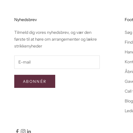
Nyhedsbrev
Foo
Tilmeld dig vores nyhedsbrev, og vær den
Søg
første til at høre om arrangementer og lækre
Find
strikkenyheder
Hand
Kon
Åbni
Gave
ABONNÉR
Call
Blo
Ledi