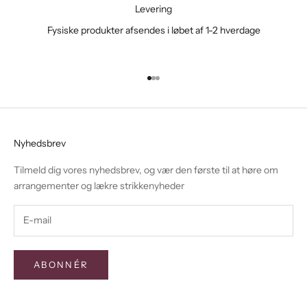
Levering
Fysiske produkter afsendes i løbet af 1-2 hverdage
Gå til element 1
Gå til element 2
Gå til element 3
Nyhedsbrev
Tilmeld dig vores nyhedsbrev, og vær den første til at høre om
arrangementer og lækre strikkenyheder
ABONNÉR