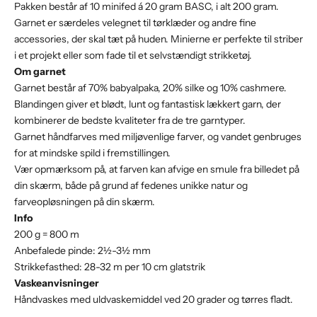
Pakken består af 10 minifed á 20 gram BASC, i alt 200 gram.
Garnet
er særdeles velegnet til tørklæder og andre fine
accessories, der skal tæt på huden.
Minierne er perfekte til striber
i et projekt eller som fade til et selvstændigt strikketøj.
Om garnet
Garnet består af 70% babyalpaka, 20% silke og 10% cashmere.
Blandingen giver et blødt, lunt og fantastisk lækkert garn, der
kombinerer de bedste kvaliteter fra de tre garntyper.
Garnet håndfarves med miljøvenlige farver, og vandet genbruges
for at mindske spild i fremstillingen.
Vær opmærksom på, at farven kan afvige en smule fra billedet på
din skærm, både på grund af fedenes unikke natur og
farveopløsningen på din skærm.
Info
200 g = 800 m
Anbefalede pinde: 2½-3½ mm
Strikkefasthed: 28-32 m per 10 cm glatstrik
Vaskeanvisninger
Håndvaskes med uldvaskemiddel ved 20 grader og tørres fladt.