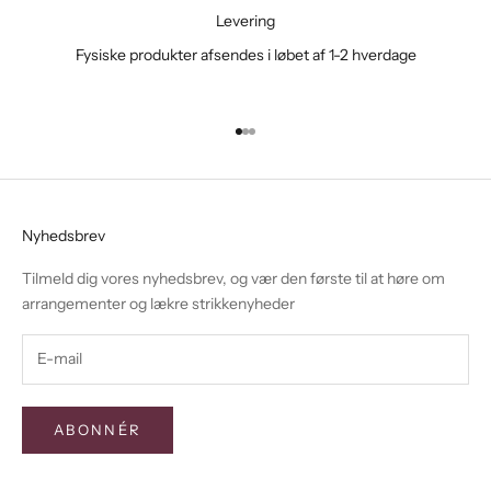
Levering
Fysiske produkter afsendes i løbet af 1-2 hverdage
Gå til element 1
Gå til element 2
Gå til element 3
Nyhedsbrev
Tilmeld dig vores nyhedsbrev, og vær den første til at høre om
arrangementer og lækre strikkenyheder
ABONNÉR