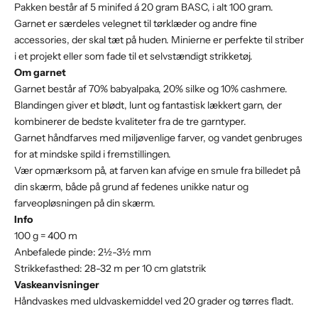
Pakken består af 5 minifed á 20 gram BASC, i alt 100 gram.
Garnet
er særdeles velegnet til tørklæder og andre fine
accessories, der skal tæt på huden.
Minierne er perfekte til striber
i et projekt eller som fade til et selvstændigt strikketøj.
Om garnet
Garnet består af 70% babyalpaka, 20% silke og 10% cashmere.
Blandingen giver et blødt, lunt og fantastisk lækkert garn, der
kombinerer de bedste kvaliteter fra de tre garntyper.
Garnet håndfarves med miljøvenlige farver, og vandet genbruges
for at mindske spild i fremstillingen.
Vær opmærksom på, at farven kan afvige en smule fra billedet på
din skærm, både på grund af fedenes unikke natur og
farveopløsningen på din skærm.
Info
100 g = 400 m
Anbefalede pinde: 2½-3½ mm
Strikkefasthed: 28-32 m per 10 cm glatstrik
Vaskeanvisninger
Håndvaskes med uldvaskemiddel ved 20 grader og tørres fladt.