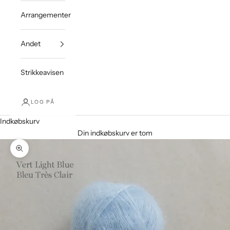
Arrangementer
Andet
Strikkeavisen
LOG PÅ
Indkøbskurv
Din indkøbskurv er tom
Zoom