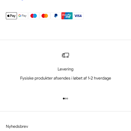
Levering
Fysiske produkter afsendes i løbet af 1-2 hverdage
Gå til element 1
Gå til element 2
Gå til element 3
Nyhedsbrev