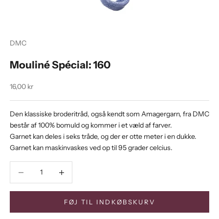
DMC
Mouliné Spécial: 160
Salgspris
16,00 kr
Den klassiske broderitråd, også kendt som Amagergarn, fra DMC
består af 100% bomuld og kommer i et væld af farver.
Garnet kan deles i seks tråde, og der er otte meter i en dukke.
Garnet kan maskinvaskes ved op til 95 grader celcius.
Sænk antal
Sænk antal
FØJ TIL INDKØBSKURV