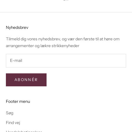
Gå til element 1
Gå til element 2
Gå til element 3
Nyhedsbrev
Tilmeld dig vores nyhedsbrev, og vær den første til at høre om
arrangementer og lækre strikkenyheder
ABONNÉR
Footer menu
Søg
Find vej