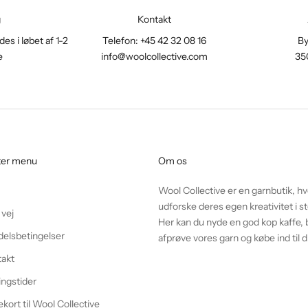
g
Kontakt
es i løbet af 1-2
Telefon: +45 42 32 08 16
By
e
info@woolcollective.com
35
ter menu
Om os
Wool Collective er en garnbutik, h
udforske deres egen kreativitet i
 vej
Her kan du nyde en god kop kaffe, b
elsbetingelser
afprøve vores garn og købe ind til d
takt
ngstider
kort til Wool Collective