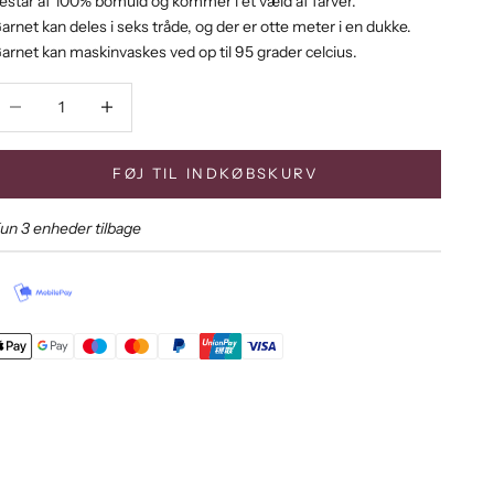
estår af 100% bomuld og kommer i et væld af farver.
arnet kan deles i seks tråde, og der er otte meter i en dukke.
arnet kan maskinvaskes ved op til 95 grader celcius.
ænk antal
Sænk antal
FØJ TIL INDKØBSKURV
un 3 enheder tilbage