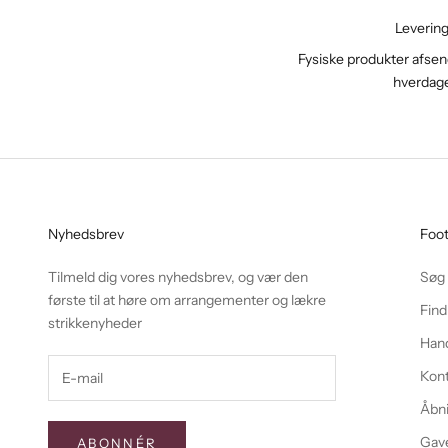
Leverin
Fysiske produkter afsend
hverdag
Nyhedsbrev
Foo
Tilmeld dig vores nyhedsbrev, og vær den
Søg
første til at høre om arrangementer og lækre
Find
strikkenyheder
Hand
Kon
Åbni
Gave
ABONNÉR