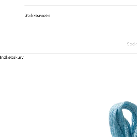
Strikkeavisen
Sock
Indkøbskurv