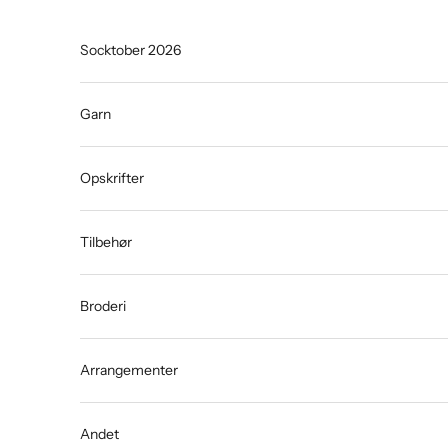
Spring til indhold
Socktober 2026
Garn
Opskrifter
Tilbehør
Broderi
Arrangementer
Andet