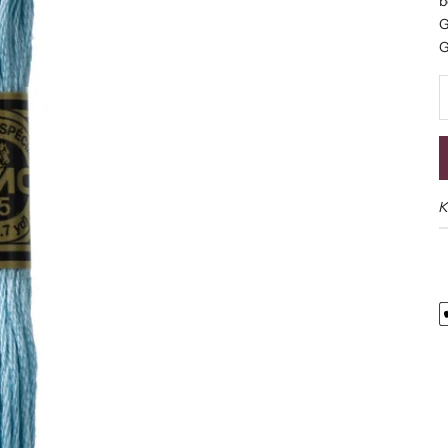
b
G
G
S
K