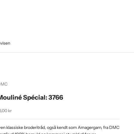
avisen
DMC
Mouliné Spécial: 3766
algspris
6,00 kr
en klassiske broderitråd, også kendt som Amagergarn, fra DMC