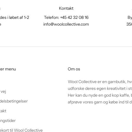
g
Kontakt
es i løbet af 1-2
Telefon: +45 42 32 08 16
By
e
info@woolcollective.com
35
ter menu
Om os
Wool Collective er en garnbutik, h
udforske deres egen kreativitet i
 vej
Her kan du nyde en god kop kaffe, b
elsbetingelser
afprøve vores garn og købe ind til d
takt
ngstider
kort til Wool Collective