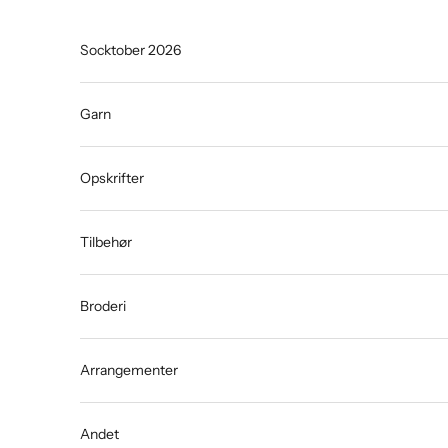
Spring til indhold
Socktober 2026
Garn
Opskrifter
Tilbehør
Broderi
Arrangementer
Andet