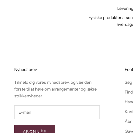
Leverin
Fysiske produkter afsend
hverdag
Nyhedsbrev
Foo
Tilmeld dig vores nyhedsbrev, og vær den
Søg
første til at høre om arrangementer og lækre
Find
strikkenyheder
Hand
Kon
Åbni
Gave
ABONNÉR