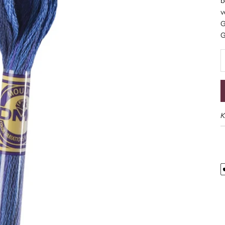
b
v
G
G
S
K