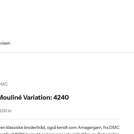
avisen
DMC
Mouliné Variation: 4240
algspris
6,00 kr
en klassiske broderitråd, også kendt som Amagergarn, fra DMC