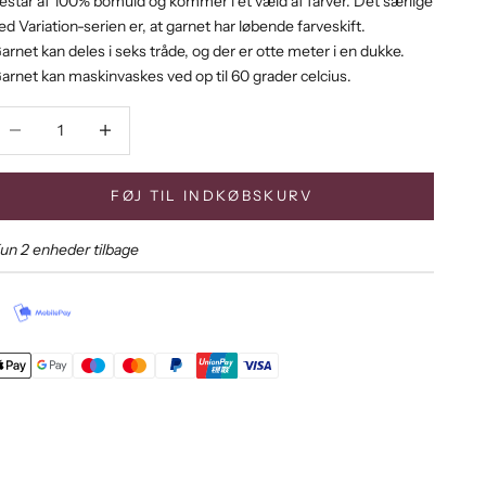
estår af 100% bomuld og kommer i et væld af farver. Det særlige
ed Variation-serien er, at garnet har løbende farveskift.
arnet kan deles i seks tråde, og der er otte meter i en dukke.
arnet kan maskinvaskes ved op til 60 grader celcius.
ænk antal
Sænk antal
FØJ TIL INDKØBSKURV
un 2 enheder tilbage