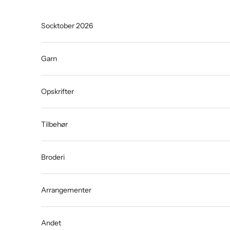
Spring til indhold
Socktober 2026
Garn
Opskrifter
Tilbehør
Broderi
Arrangementer
Andet