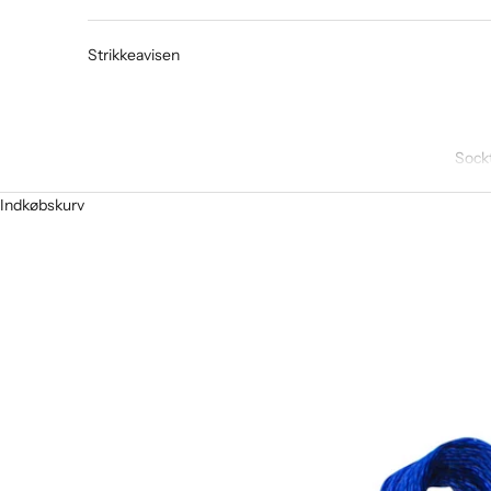
Strikkeavisen
Sock
Indkøbskurv