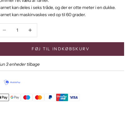
ommer i et væld af farver.
arnet kan deles i seks tråde, og der er otte meter i en dukke.
arnet kan maskinvaskes ved op til 60 grader.
ænk antal
Sænk antal
FØJ TIL INDKØBSKURV
un 3 enheder tilbage