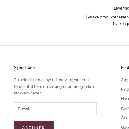
Leverin
Fysiske produkter afsend
hverdag
Nyhedsbrev
Foo
Tilmeld dig vores nyhedsbrev, og vær den
Søg
første til at høre om arrangementer og lækre
Find
strikkenyheder
Hand
Kon
Åbni
Gave
ABONNÉR