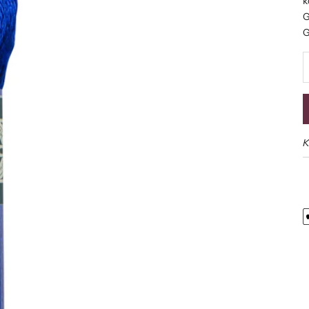
k
G
G
S
K