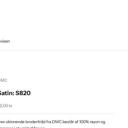
avisen
DMC
Satin: S820
algspris
2,00 kr
en skinnende broderitråd fra DMC består af 100% rayon og