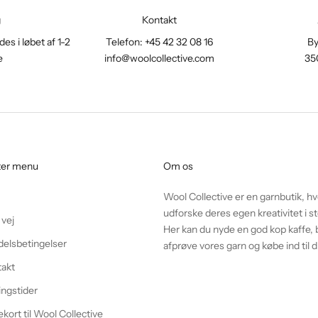
g
Kontakt
es i løbet af 1-2
Telefon: +45 42 32 08 16
By
e
info@woolcollective.com
35
ter menu
Om os
Wool Collective er en garnbutik, h
udforske deres egen kreativitet i
 vej
Her kan du nyde en god kop kaffe, b
elsbetingelser
afprøve vores garn og købe ind til d
takt
ngstider
kort til Wool Collective