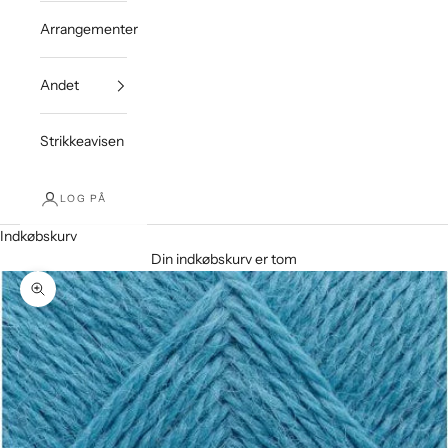
Arrangementer
Andet
Strikkeavisen
LOG PÅ
Indkøbskurv
Din indkøbskurv er tom
Zoom