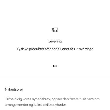
Levering
Fysiske produkter afsendes i løbet af 1-2 hverdage
Gå til element 1
Gå til element 2
Gå til element 3
Nyhedsbrev
Tilmeld dig vores nyhedsbrev, og vær den første til at høre om
arrangementer og lækre strikkenyheder